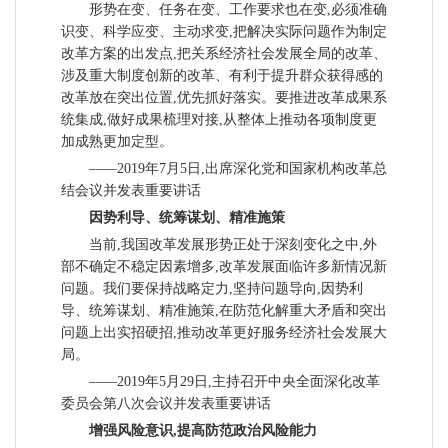
形势在变、任务在变、工作要求也在变,必须准确
识变、科学应变、主动求变,把解决实际问题作为制定
改革方案的出发点,把关系经济社会发展全局的改革、
涉及重大制度创新的改革、有利于提升群众获得感的
改革放在突出位置,优先抓好落实。要推进改革成果系
统集成,做好成果梳理对接,从整体上推动各项制度更
加成熟更加定型。
——2019年7月5日,出席深化党和国家机构改革总
结会议并发表重要讲话
因势利导、统筹谋划、精准施策
当前,我国改革发展形势正处于深刻变化之中,外
部不确定不稳定因素增多,改革发展面临许多新情况新
问题。我们要保持战略定力,坚持问题导向,因势利
导、统筹谋划、精准施策,在防范化解重大矛盾和突出
问题上出实招硬招,推动改革更好服务经济社会发展大
局。
——2019年5月29日,主持召开中央全面深化改革
委员会第八次会议并发表重要讲话
增强风险意识,提高防范政治风险能力