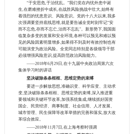
“于安思危,于治忧乱。”我们党在内忧外患中诞
生,在磨难挫折中成长,在战胜风险挑战中壮大,始终有
着强烈的忧患意识、风险意识。党的十八大以来,我多
次强调要坚持底线思维,就是要告诫全党时刻牢记“安
而不忘危,存而不忘亡,治而不忘乱”。新形势下,我国面
临复杂多变的发展和安全环境,各种可以预见和难以预
见的风险因素明显增多,如果得不到及时有效控制也有
可能演变为政治风险。全党同志特别是各级领导干部
必须增强风险意识,提高防范政治风险能力。
——2018年6月29日,在十九届中央政治局第六次
集体学习时的讲话
坚决破除条条框框、思维定势的束缚
要进一步解放思想,准确识变、科学应变、主动求
变,坚决破除条条框框、思维定势的束缚,深入推进重
要领域和关键环节改革,加强系统集成,继续抓好国资
国企、民营经济、商事制度、社会信用、人才发展、
城市管理、民生保障等改革举措的完善和落实,放大改
革综合效应。
——2018年11月7日,在上海考察时强调