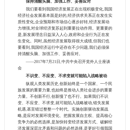
保持清醒头脑、加强工作、妥善应对
我们要看到我国经济发展正在出现积极变化,我国
经济社会发展基本面是好的,经济供求关系正在发生实
质性变化,企业预期和市场信心逐步好转,经济发展动
力增强,对全球经济复苏起到重要拉动作用。更重要的
是,新发展理念日益深入人心,政府和企业行为正在发
生变化。同时,虽然经济发展取得很大成绩,但我们也
要看到,我国经济运行中还存在不少问题,我们必须保
持清醒头脑、加强工作、妥善应对。
——2017年7月21日,中共中央召开党外人士座谈
会
不识变、不应变、不求变就可能陷入战略被动
纵观人类发展历史,创新始终是一个国家、一个民
族发展的重要力量,也始终是推动人类社会进步的重要
力量。不创新不行,创新慢了也不行。如果我们不识
变、不应变、不求变,就可能陷入战略被动,错失发展
机遇,甚至错过整整一个时代。实施创新驱动发展战
略,是应对发展环境变化、把握发展自主权、提高核心
竞争力的必然选择,是加快转变经济发展方式、破解经
济发展深层次矛盾和问题的必然选择,是更好引领我国