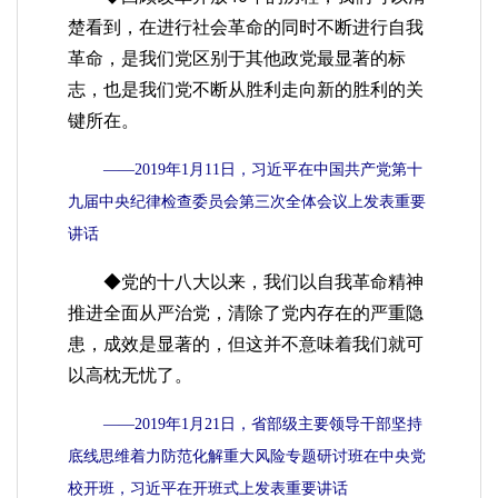
楚看到，在进行社会革命的同时不断进行自我
革命，是我们党区别于其他政党最显著的标
志，也是我们党不断从胜利走向新的胜利的关
键所在。
——2019年1月11日，习近平在中国共产党第十
九届中央纪律检查委员会第三次全体会议上发表重要
讲话
◆
党的十八大以来，我们以自我革命精神
推进全面从严治党，清除了党内存在的严重隐
患，成效是显著的，但这并不意味着我们就可
以高枕无忧了。
——2019年1月21日，省部级主要领导干部坚持
底线思维着力防范化解重大风险专题研讨班在中央党
校开班，习近平在开班式上发表重要讲话