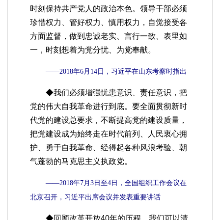
时刻保持共产党人的政治本色。领导干部必须
珍惜权力、管好权力、慎用权力，自觉接受各
方面监督，做到忠诚老实、言行一致、表里如
一，时刻想着为党分忧、为党奉献。
——2018年6月14日，习近平在山东考察时指出
◆
我们必须增强忧患意识、责任意识，把
党的伟大自我革命进行到底。要全面贯彻新时
代党的建设总要求，不断提高党的建设质量，
把党建设成为始终走在时代前列、人民衷心拥
护、勇于自我革命、经得起各种风浪考验、朝
气蓬勃的马克思主义执政党。
——2018年7月3日至4日，全国组织工作会议在
北京召开，习近平出席会议并发表重要讲话
◆
回顾改革开放40年的历程，我们可以清