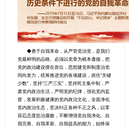
◆
勇于自我革命，从严管党治党，是我们
党最鲜明的品格。必须以党章为根本遵循，把
党的政治建设摆在首位，思想建党和制度治党
同向发力，统筹推进党的各项建设，抓住“关键
少数”，坚持“三严三实”，坚持民主集中制，严
肃党内政治生活，严明党的纪律，强化党内监
督，发展积极健康的党内政治文化，全面净化
党内政治生态，坚决纠正各种不正之风，以零
容忍态度惩治腐败，不断增强党自我净化、自
我完善、自我革新、自我提高的能力，始终保