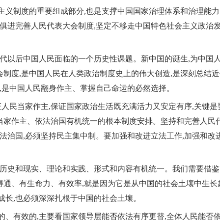
主义制度的重要组成部分,也是支撑中国国家治理体系和治理能力
时俱进完善人民代表大会制度,坚定不移走中国特色社会主义政治
近代以后中国人民面临的一个历史性课题。新中国的诞生,为中国
制度,是中国人民在人类政治制度史上的伟大创造,是深刻总结近
果,是中国人民翻身作主、掌握自己命运的必然选择。
保证人民当家作主,保证国家政治生活既充满活力又安定有序,关键
当家作主、依法治国有机统一的根本制度安排。坚持和完善人民代
依法治国,必须坚持民主集中制。要加强和改进立法工作,加强和改
重历史和现实、理论和实践、形式和内容有机统一。我们需要借鉴
得通、有生命力、有效率,就是因为它是从中国的社会土壤中生长
成长,也必须深深扎根于中国的社会土壤。
的、有效的,主要看国家领导层能否依法有序更替,全体人民能否