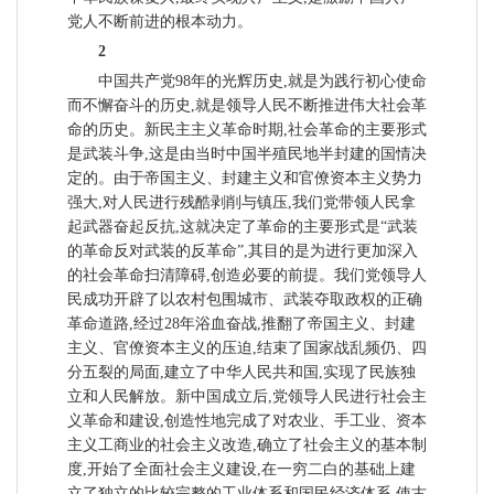
党人不断前进的根本动力。
2
中国共产党98年的光辉历史,就是为践行初心使命
而不懈奋斗的历史,就是领导人民不断推进伟大社会革
命的历史。新民主主义革命时期,社会革命的主要形式
是武装斗争,这是由当时中国半殖民地半封建的国情决
定的。由于帝国主义、封建主义和官僚资本主义势力
强大,对人民进行残酷剥削与镇压,我们党带领人民拿
起武器奋起反抗,这就决定了革命的主要形式是“武装
的革命反对武装的反革命”,其目的是为进行更加深入
的社会革命扫清障碍,创造必要的前提。我们党领导人
民成功开辟了以农村包围城市、武装夺取政权的正确
革命道路,经过28年浴血奋战,推翻了帝国主义、封建
主义、官僚资本主义的压迫,结束了国家战乱频仍、四
分五裂的局面,建立了中华人民共和国,实现了民族独
立和人民解放。新中国成立后,党领导人民进行社会主
义革命和建设,创造性地完成了对农业、手工业、资本
主义工商业的社会主义改造,确立了社会主义的基本制
度,开始了全面社会主义建设,在一穷二白的基础上建
立了独立的比较完整的工业体系和国民经济体系,使古