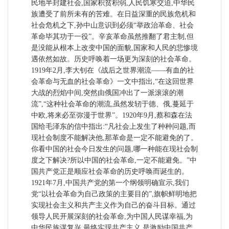
民地半封建社会,国家积贫积弱,人民饥寒交迫,中华民
族遭受了前所未有的苦难。在日益深重的民族危机和
社会危机之下,孙中山意识到必须“举政治革命、社会
革命毕其功于一役”。辛亥革命虽然推翻了君主制,但
是没能从根本上改变中国的面貌,国家和人民的悲惨境
遇依然如故。历史呼唤着一场更为深刻的社会革命。
1919年2月,李大钊在《战后之世界潮流——有血的社
会革命与无血的社会革命》一文中指出,“在这回世界
大战的烈焰中间,突然由俄国冲出了一派滚滚的潮
流”,“这种社会革命的潮流,虽然发轫于德、俄,蔓延于
中欧,将来必至弥漫于世界”。1920年9月,蔡和森在法
国给毛泽东的信中指出:“凡社会上发生了种种问题,而
现社会制度不能解决他,那革命是一定不能避免的了。
你看中国的社会今日发生的问题,哪一种能在现社会制
度之下解决?所以中国的社会革命,一定不能避免。”中
国共产党正是顺应社会革命的历史呼唤而诞生的。
1921年7月,中国共产党的第一个纲领明确宣示,我们
党“以社会革命为自己政策的主要目的”,旗帜鲜明地把
实现社会主义和共产主义作为自己的奋斗目标。通过
领导人民开展深刻的社会革命,为中国人民谋幸福,为
中华民族谋复兴,最终实现共产主义,是激励中国共产