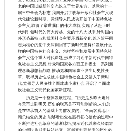
老的中国以崭新的姿态屹立于世界东方。以党的十一
届三中全会为标志,我国开启了改革开放和社会主义现
代化建设新时期。党领导人民成功开创了中国特色社
会主义,取得了举世瞩目的伟大成就,实现了从赶上时
代到引领时代的伟大跨越。党的十八大以来,针对国内
外形势新特点和我国社会主要矛盾新变化,以习近平同
志为核心的党中央深刻回答了新时代坚持和发展什么
样的中国特色社会主义、怎样坚持和发展中国特色社
会主义这个重大时代课题,形成了习近平新时代中国特
色社会主义思想,对党和国家各方面工作提出一系列新
理念新思想新战略,推动党和国家事业发生历史性变
革、取得历史性成就,中国特色社会主义进入了新时
代,党领导人民决胜全面建成小康社会,开启了全面建
设社会主义现代化国家新征程。
历史是一个整体发展过程。“历史是从昨天走到
今天再走到明天,历史的联系是不可能割断的,人们总
是在继承前人的基础上向前发展的。”全面客观地回
顾总结党的历史,能够看出党在践行初心使命的过程中
不断推进社会革命的清晰脉络,揭示近代以来久经磨难
的中华民族迎来从站起来、富起来到强起来的历史必