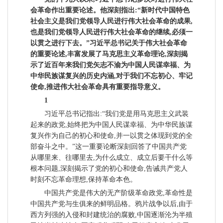
会革命作出重要论述。他深刻指出:“新时代中国特色
社会主义是我们党领导人民进行伟大社会革命的成果,
也是我们党领导人民进行伟大社会革命的继续,必须一
以贯之进行下去。”习近平总书记关于伟大社会革命
的重要论述,丰富发展了马克思主义革命理论,深刻揭
示了近百年来我们党矢志不渝为中国人民谋幸福、为
中华民族谋复兴的历史内涵,对于我们不忘初心、牢记
使命,推进伟大社会革命具有重要指导意义。
1
习近平总书记指出:“我们党是用马克思主义武装
起来的政党,始终把为中国人民谋幸福、为中华民族谋
复兴作为自己的初心和使命,并一以贯之体现到党的全
部奋斗之中。”这一重要论断深刻回答了中国共产党
从哪里来、往哪里去,为什么成立、成立后要干什么等
根本问题,深刻揭示了党的初心和使命,告诫共产党人
时刻不忘革命理想,保持革命本色。
中国共产党是伟大的无产阶级革命政党,革命性是
中国共产党与生俱来的鲜明品格。鸦片战争以后,由于
西方列强的入侵和封建统治的腐败,中国逐渐沦为半殖