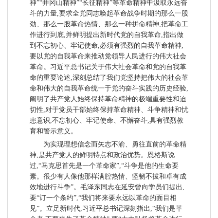
神”“井冈山精神”“长征精神”等革命精神中汲取永远奋
斗的力量,要求全党同志唤起革命战争时期的那么一股
劲、那么一股革命热情、那么一种拼命精神,把革命工
作进行到底,并鲜明提出新时代党的自我革命,指出做
到不忘初心、牢记使命,必须有强烈的自我革命精神,
要以党的自我革命来推动党领导人民进行的伟大社会
革命。习近平总书记关于伟大社会革命和党的自我革
命的重要论述,深刻总结了我们党坚持把伟大的社会革
命和伟大的自我革命统一于党的奋斗实践的历史经验,
阐明了共产党人始终保持革命精神的极端重要性和迫
切性,对于党员干部始终保持革命精神、斗争精神和忧
患意识,不忘初心、牢记使命、不懈奋斗,具有强烈教
育和警示意义。
为实现理想信念而矢志不渝、勇往直前的革命精
神,是共产党人的鲜明特点和政治优势。恩格斯说
过,“马克思首先是一个革命家”,“斗争是他的生命要
素。很少有人像他那样满腔热情、坚韧不拔和卓有成
效地进行斗争”。毛泽东同志在延安曾向学员们提出,
要“订一个条约”,“我们将来要永远以革命的面目相
见”。立足新时代,习近平总书记深刻指出,“我们是革