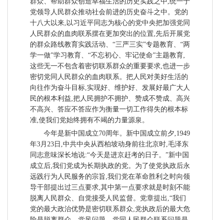
群众、帮助群众创造幸福生活的历史实践之中,统一于
党领导人民群众推动社会前进的历史奋斗之中。党的
十八大以来,以习近平同志为核心的党中央把加强党同
人民群众的血肉联系摆在更加突出的位置,先后开展党
的群众路线教育实践活动、“三严三实”专题教育、“两
学一做”学习教育、“不忘初心、牢记使命”主题教育,
这些无一不包含着密切联系群众的重要要求,也进一步
密切党同人民群众的血肉联系。把人民对美好生活的
向往作为奋斗目标,实现好、维护好、发展好最广大人
民的根本利益,把人民拥护不拥护、赞成不赞成、高兴
不高兴、答应不答应作为衡量一切工作得失的根本标
准,使我们党始终拥有不竭的力量源泉。
今年是新中国成立70周年。新中国成立前夕,1949
年3月23日,中共中央从西柏坡动身前往北京时,毛泽东
同志意味深长地说:“今天是进京赶考的日子。”新中国
成立后,我们党成为长期执政的党。为了使党执政后永
远践行为人民服务的宗旨,我们党在革命胜利之时向领
导干部提出过三点要求,其中第一点要求就是时刻不能
脱离人民群众、自觉接受人民监督。党章提出,“我们
党的最大政治优势是密切联系群众,党执政后的最大危
险是脱离群众。党风问题、党同人民群众联系问题是