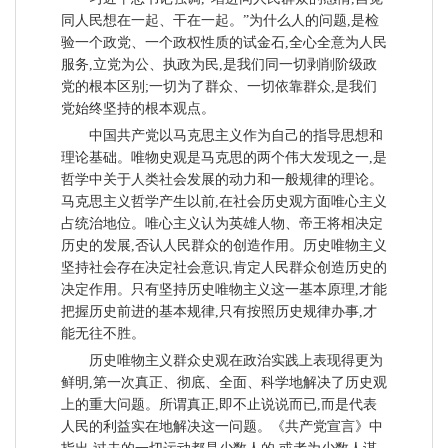
同人民想在一起、干在一起。”为什么人的问题,是检
验一个政党、一个政权性质的试金石,全心全意为人民
服务,立党为公、执政为民,是我们同一切剥削阶级政
党的根本区别;一切为了群众、一切依靠群众,是我们
党始终坚持的根本观点。
中国共产党以马克思主义作为自己的指导思想和
理论基础。唯物史观是马克思的两个伟大发现之一,是
哲学中关于人类社会发展的动力和一般规律的理论。
马克思主义哲学产生以前,在社会历史观方面唯心主义
占统治地位。唯心主义认为英雄人物、帝王将相决定
历史的发展,否认人民群众的创造作用。历史唯物主义
坚持社会存在决定社会意识,肯定人民群众创造历史的
决定作用。只有坚持历史唯物主义这一基本原理,才能
把握历史前进的基本规律,只有按照历史规律办事,才
能无往不胜。
历史唯物主义群众史观在政治实践上表现得更为
鲜明,第一次真正、彻底、全面、科学地解决了历史观
上的重大问题。所谓真正,即不止说说而已,而是代表
人民的利益实在地解决这一问题。《共产党宣言》中