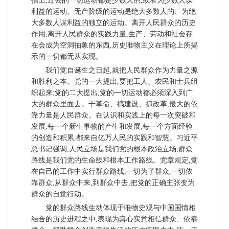
指出,过去的一切运动都是少数人的,或者为少数人谋
利益的运动。无产阶级的运动是绝大多数人的、为绝
大多数人谋利益的独立的运动。离开人民群众的历史
作用,离开人民群众的实践力量,生产、劳动和社会存
在会成为空洞抽象的东西,历史唯物主义在理论上所揭
示的一切都无从实现。
我们党自诞生之日起,就把人民群众作为力量之源
和胜利之本。党的一大提出,要把工人、农民和士兵组
织起来;党的二大提出,党的一切运动都必须深入到广
大的群众里面去。干革命、搞建设、抓改革,最大的依
靠力量是人民群众。在认识和实践上的每一次突破和
发展,每一个新生事物的产生和发展,每一个方面经验
的创造和积累,都来自亿万人民的实践和智慧。习近平
总书记强调,人民立场是我们党的根本政治立场,群众
路线是我们党的生命线和根本工作路线。党章规定,党
在自己的工作中实行群众路线,一切为了群众,一切依
靠群众,从群众中来,到群众中去,把党的正确主张变为
群众的自觉行动。
党的群众路线生动体现于唯物史观与中国国情相
结合的历史进程之中,表现为真心实意相信群众、依靠