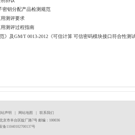
份鉴别协议
B84量子密钥分配产品检测规范
密码应用测评要求
密码应用测评过程指南
检测规范》及GM/T 0013-2012《可信计算 可信密码模块接口符合性
网站声明
|
网站地图
|
联系我们
京市丰台区靛厂路7号 邮编：100036
11040102700137号