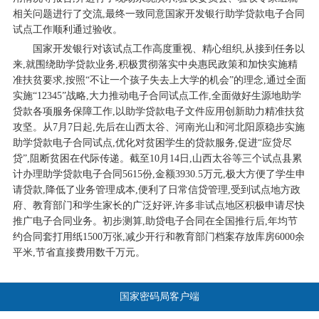
相关问题进行了交流,最终一致同意国家开发银行助学贷款电子合同
试点工作顺利通过验收。
国家开发银行对该试点工作高度重视、精心组织,从接到任务以
来,就围绕助学贷款业务,积极贯彻落实中央惠民政策和加快实施精
准扶贫要求,按照“不让一个孩子失去上大学的机会”的理念,通过全面
实施“12345”战略,大力推动电子合同试点工作,全面做好生源地助学
贷款各项服务保障工作,以助学贷款电子文件应用创新助力精准扶贫
攻坚。从7月7日起,先后在山西太谷、河南光山和河北阳原稳步实施
助学贷款电子合同试点,优化对贫困学生的贷款服务,促进“应贷尽
贷”,阻断贫困在代际传递。截至10月14日,山西太谷等三个试点县累
计办理助学贷款电子合同5615份,金额3930.5万元,极大方便了学生申
请贷款,降低了业务管理成本,便利了日常信贷管理,受到试点地方政
府、教育部门和学生家长的广泛好评,许多非试点地区积极申请尽快
推广电子合同业务。初步测算,助贷电子合同在全国推行后,年均节
约合同套打用纸1500万张,减少开行和教育部门档案存放库房6000余
平米,节省直接费用数千万元。
国家密码局客户端