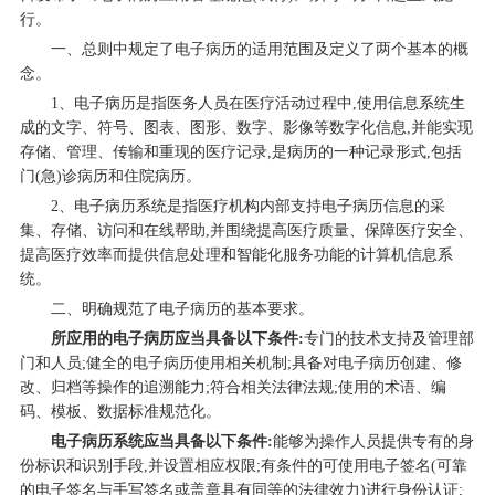
行。
一、总则中规定了电子病历的适用范围及定义了两个基本的概
念。
1、电子病历是指医务人员在医疗活动过程中,使用信息系统生
成的文字、符号、图表、图形、数字、影像等数字化信息,并能实现
存储、管理、传输和重现的医疗记录,是病历的一种记录形式,包括
门(急)诊病历和住院病历。
2、电子病历系统是指医疗机构内部支持电子病历信息的采
集、存储、访问和在线帮助,并围绕提高医疗质量、保障医疗安全、
提高医疗效率而提供信息处理和智能化服务功能的计算机信息系
统。
二、明确规范了电子病历的基本要求。
所应用的电子病历应当具备以下条件:
专门的技术支持及管理部
门和人员;健全的电子病历使用相关机制;具备对电子病历创建、修
改、归档等操作的追溯能力;符合相关法律法规;使用的术语、编
码、模板、数据标准规范化。
电子病历系统应当具备以下条件:
能够为操作人员提供专有的身
份标识和识别手段,并设置相应权限;有条件的可使用电子签名(可靠
的电子签名与手写签名或盖章具有同等的法律效力)进行身份认证;