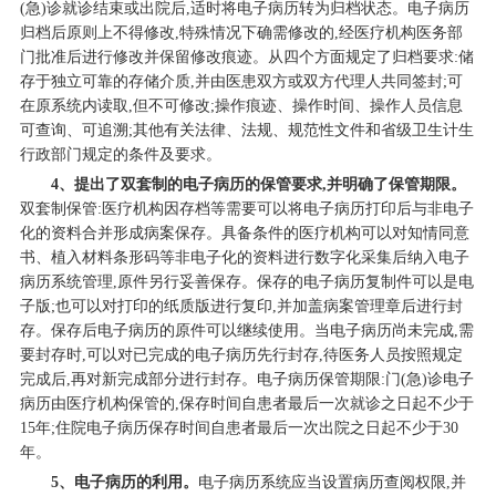
(急)诊就诊结束或出院后,适时将电子病历转为归档状态。电子病历
归档后原则上不得修改,特殊情况下确需修改的,经医疗机构医务部
门批准后进行修改并保留修改痕迹。从四个方面规定了归档要求:储
存于独立可靠的存储介质,并由医患双方或双方代理人共同签封;可
在原系统内读取,但不可修改;操作痕迹、操作时间、操作人员信息
可查询、可追溯;其他有关法律、法规、规范性文件和省级卫生计生
行政部门规定的条件及要求。
4、提出了双套制的电子病历的保管要求,并明确了保管期限。
双套制保管:医疗机构因存档等需要可以将电子病历打印后与非电子
化的资料合并形成病案保存。具备条件的医疗机构可以对知情同意
书、植入材料条形码等非电子化的资料进行数字化采集后纳入电子
病历系统管理,原件另行妥善保存。保存的电子病历复制件可以是电
子版;也可以对打印的纸质版进行复印,并加盖病案管理章后进行封
存。保存后电子病历的原件可以继续使用。当电子病历尚未完成,需
要封存时,可以对已完成的电子病历先行封存,待医务人员按照规定
完成后,再对新完成部分进行封存。电子病历保管期限:门(急)诊电子
病历由医疗机构保管的,保存时间自患者最后一次就诊之日起不少于
15年;住院电子病历保存时间自患者最后一次出院之日起不少于30
年。
5、电子病历的利用。
电子病历系统应当设置病历查阅权限,并