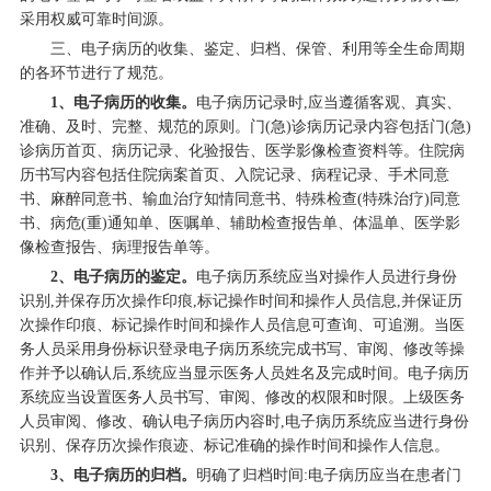
采用权威可靠时间源。
三、电子病历的收集、鉴定、归档、保管、利用等全生命周期
的各环节进行了规范。
1、电子病历的收集。
电子病历记录时,应当遵循客观、真实、
准确、及时、完整、规范的原则。门(急)诊病历记录内容包括门(急)
诊病历首页、病历记录、化验报告、医学影像检查资料等。住院病
历书写内容包括住院病案首页、入院记录、病程记录、手术同意
书、麻醉同意书、输血治疗知情同意书、特殊检查(特殊治疗)同意
书、病危(重)通知单、医嘱单、辅助检查报告单、体温单、医学影
像检查报告、病理报告单等。
2、电子病历的鉴定。
电子病历系统应当对操作人员进行身份
识别,并保存历次操作印痕,标记操作时间和操作人员信息,并保证历
次操作印痕、标记操作时间和操作人员信息可查询、可追溯。当医
务人员采用身份标识登录电子病历系统完成书写、审阅、修改等操
作并予以确认后,系统应当显示医务人员姓名及完成时间。电子病历
系统应当设置医务人员书写、审阅、修改的权限和时限。上级医务
人员审阅、修改、确认电子病历内容时,电子病历系统应当进行身份
识别、保存历次操作痕迹、标记准确的操作时间和操作人信息。
3、电子病历的归档。
明确了归档时间:电子病历应当在患者门